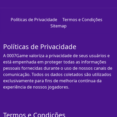
Políticas de Privacidade
Termos e Condições
Sitemap
Políticas de Privacidade
A 0007Game valoriza a privacidade de seus usuários e
está empenhada em proteger todas as informações
pessoais fornecidas durante o uso de nossos canais de
comunicação. Todos os dados coletados são utilizados
exclusivamente para fins de melhoria contínua da
experiência de nossos jogadores.
Termos e Condições