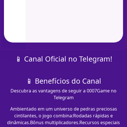
📱 Canal Oficial no Telegram!
📱 Benefícios do Canal
Descubra as vantagens de seguir a 0007Game no
Telegram
Ambientado em um universo de pedras preciosas
cintilantes, o jogo combina:Rodadas rápidas e
dinâmicas.Bônus multiplicadores.Recursos especiais