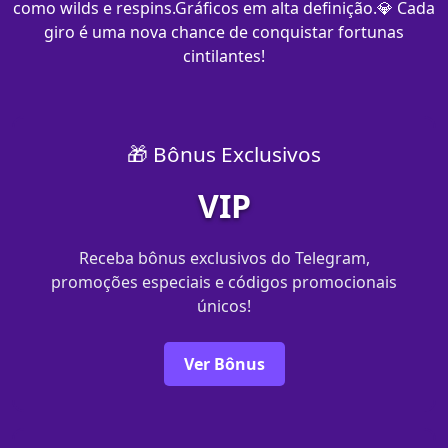
como wilds e respins.Gráficos em alta definição.💎 Cada
giro é uma nova chance de conquistar fortunas
cintilantes!
🎁 Bônus Exclusivos
VIP
Receba bônus exclusivos do Telegram,
promoções especiais e códigos promocionais
únicos!
Ver Bônus