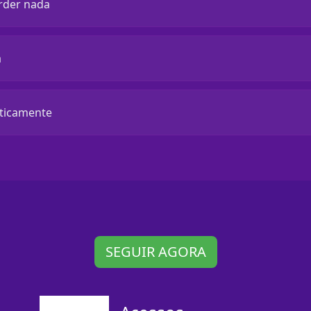
erder nada
a
aticamente
SEGUIR AGORA