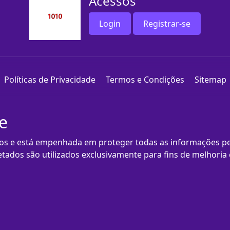
Acessos
Login
Registrar-se
Políticas de Privacidade
Termos e Condições
Sitemap
de
rios e está empenhada em proteger todas as informações p
tados são utilizados exclusivamente para fins de melhoria