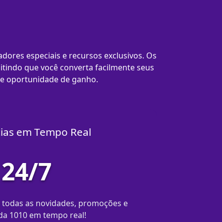
dores especiais e recursos exclusivos. Os
tindo que você converta facilmente seus
 e oportunidade de ganho.
cias em Tempo Real
24/7
e todas as novidades, promoções e
da 1010 em tempo real!