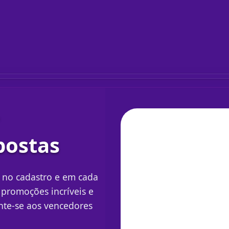
postas
 no cadastro e em cada
 promoções incríveis e
unte-se aos vencedores