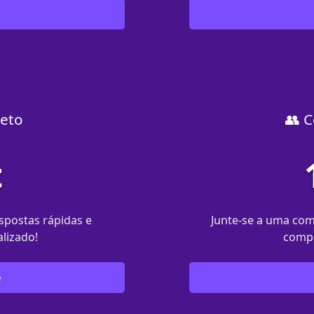
reto
👥 
t
espostas rápidas e
Junte-se a uma com
lizado!
compa
e