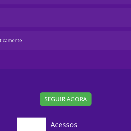
a
aticamente
SEGUIR AGORA
Acessos