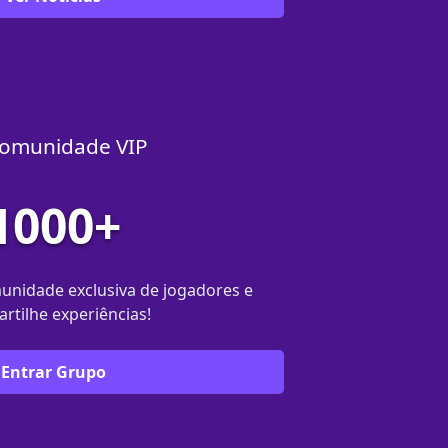
Comunidade VIP
1000+
unidade exclusiva de jogadores e
rtilhe experiências!
Entrar Grupo