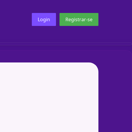
Login
Registrar-se