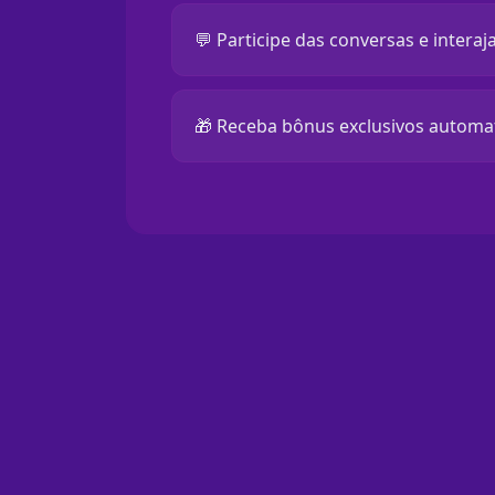
💬 Participe das conversas e interaj
🎁 Receba bônus exclusivos autom