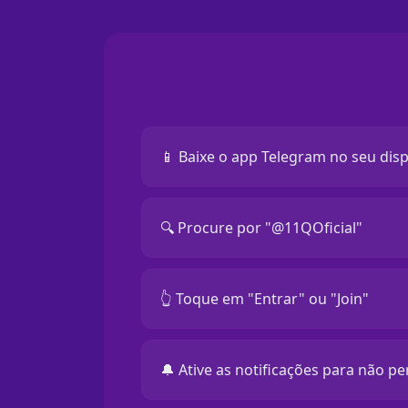
📱 Baixe o app Telegram no seu disp
🔍 Procure por "@11QOficial"
👆 Toque em "Entrar" ou "Join"
🔔 Ative as notificações para não p