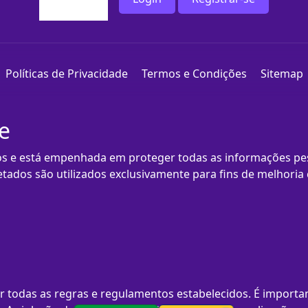
Políticas de Privacidade
Termos e Condições
Sitemap
de
ios e está empenhada em proteger todas as informações pe
tados são utilizados exclusivamente para fins de melhoria
todas as regras e regulamentos estabelecidos. É importan