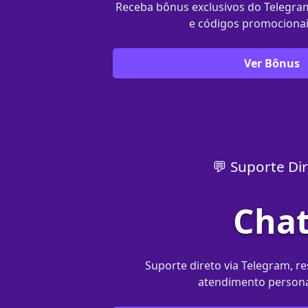
Receba bônus exclusivos do Telegra
e códigos promocionai
Ver Bônus
💬 Suporte Di
Cha
Suporte direto via Telegram, r
atendimento persona