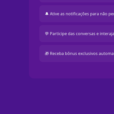
🔔 Ative as notificações para não p
💬 Participe das conversas e interaj
🎁 Receba bônus exclusivos autom