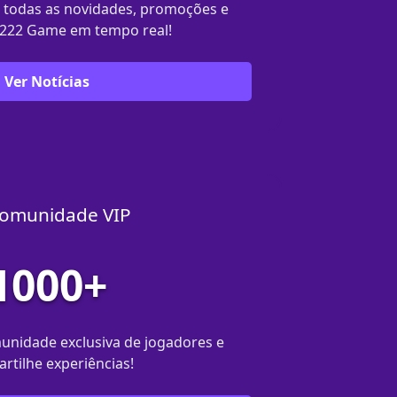
e todas as novidades, promoções e
 222 Game em tempo real!
Ver Notícias
Comunidade VIP
1000+
unidade exclusiva de jogadores e
rtilhe experiências!