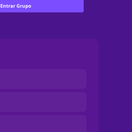
Entrar Grupo