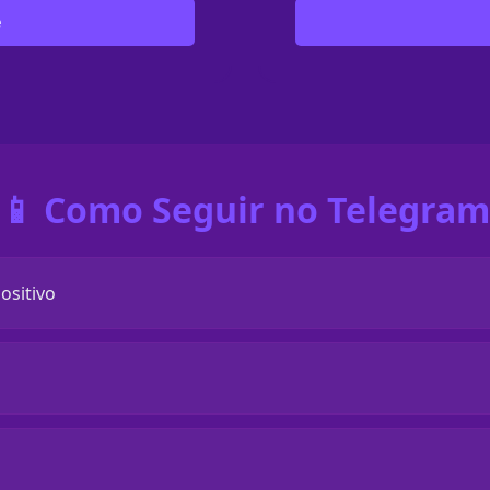
e
📱 Como Seguir no Telegram
ositivo