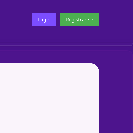
Login
Registrar-se