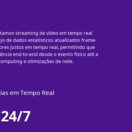
mentamos streaming de vídeo em tempo real
s de dados estatísticos atualizados frame-
lores justos em tempo real, permitindo que
ncia end-to-end desde o evento físico até a
computing e otimizações de rede.
cias em Tempo Real
24/7