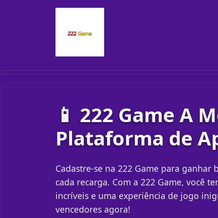
📱 222 Game A M
Plataforma de A
Cadastre-se na 222 Game para ganhar 
cada recarga. Com a 222 Game, você t
incríveis e uma experiência de jogo inig
vencedores agora!