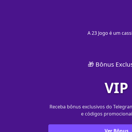
A 23 Jogo é um cass
🎁 Bônus Exclu
VIP
Receba bônus exclusivos do Telegra
e códigos promocionai
Ver Bônus