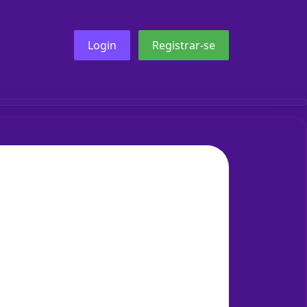
Login
Registrar-se