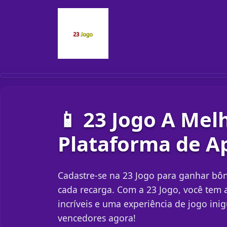
📱 23 Jogo A Mel
Plataforma de A
Cadastre-se na 23 Jogo para ganhar bô
cada recarga. Com a 23 Jogo, você tem
incríveis e uma experiência de jogo inig
vencedores agora!