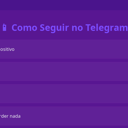
📱 Como Seguir no Telegram
ositivo
erder nada