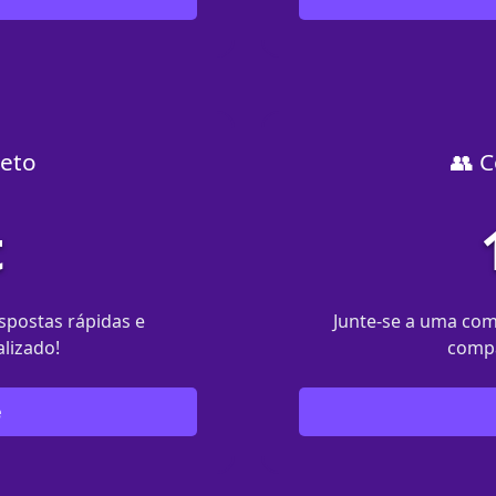
reto
👥 
t
espostas rápidas e
Junte-se a uma com
lizado!
compa
e