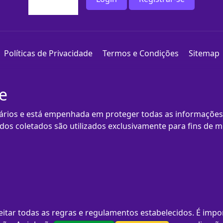
Políticas de Privacidade
Termos e Condições
Sitemap
de
suários e está empenhada em proteger todas as informações
os coletados são utilizados exclusivamente para fins de m
tar todas as regras e regulamentos estabelecidos. É impor