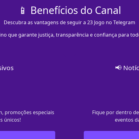
📱 Benefícios do Canal
Descubra as vantagens de seguir a 23 Jogo no Telegram
ino que garante justiça, transparência e confiança para tod
sivos
📢 Notí
m, promoções especiais
Fique por dentro d
s únicos!
eventos d