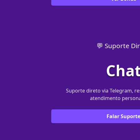
💬 Suporte Di
Cha
Suporte direto via Telegram, r
atendimento persona
Falar Suport