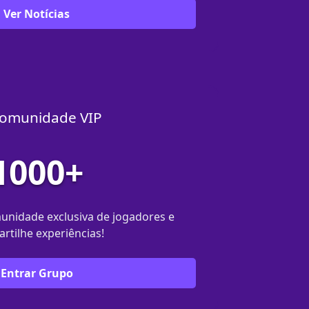
Ver Notícias
Comunidade VIP
1000+
unidade exclusiva de jogadores e
rtilhe experiências!
Entrar Grupo