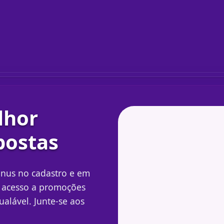
lhor
postas
nus no cadastro e em
 acesso a promoções
ualável. Junte-se aos