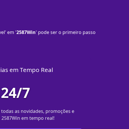
el' em '
2587Win
' pode ser o primeiro passo
cias em Tempo Real
24/7
e todas as novidades, promoções e
 2587Win em tempo real!