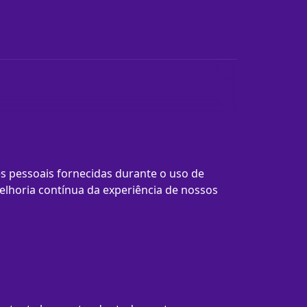
s pessoais fornecidas durante o uso de
elhoria contínua da experiência de nossos