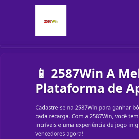
📱 2587Win A Me
Plataforma de A
Cadastre-se na 2587Win para ganhar bô
cada recarga. Com a 2587Win, você tem
incríveis e uma experiência de jogo inig
vencedores agora!