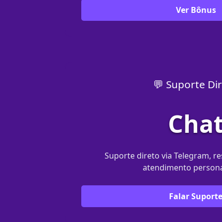
Ver Bônus
💬 Suporte Di
Cha
Suporte direto via Telegram, r
atendimento persona
Falar Suport