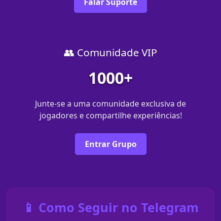
Falar Suporte
👥 Comunidade VIP
1000+
Junte-se a uma comunidade exclusiva de
jogadores e compartilhe experiências!
Entrar Grupo
📱 Como Seguir no Telegram