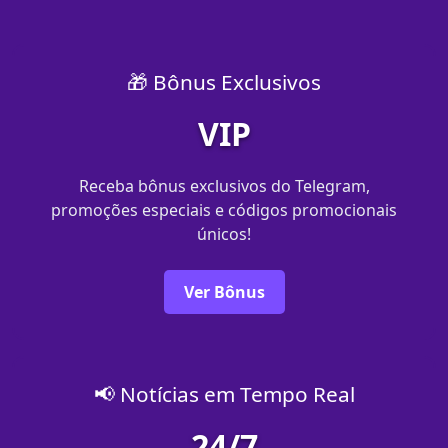
🎁 Bônus Exclusivos
VIP
Receba bônus exclusivos do Telegram,
promoções especiais e códigos promocionais
únicos!
Ver Bônus
📢 Notícias em Tempo Real
24/7