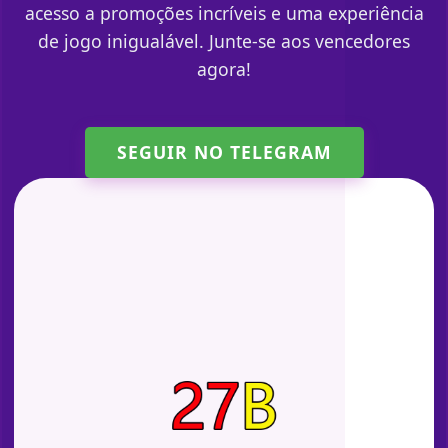
acesso a promoções incríveis e uma experiência
de jogo inigualável. Junte-se aos vencedores
agora!
SEGUIR NO TELEGRAM