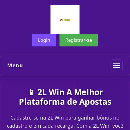
Login
Registrar-se
Menu
📱 2L Win A Melhor
Plataforma de Apostas
Cadastre-se na 2L Win para ganhar bônus no
cadastro e em cada recarga. Com a 2L Win, você