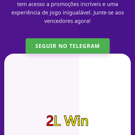
tem acesso a promoções incríveis e uma
experiência de jogo inigualável. Junte-se aos
vencedores agora!
SEGUIR NO TELEGRAM