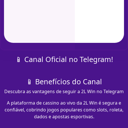
📱 Canal Oficial no Telegram!
📱 Benefícios do Canal
Descubra as vantagens de seguir a 2L Win no Telegram
A plataforma de cassino ao vivo da 2L Win é segura e
confiável, cobrindo jogos populares como slots, roleta,
dados e apostas esportivas.