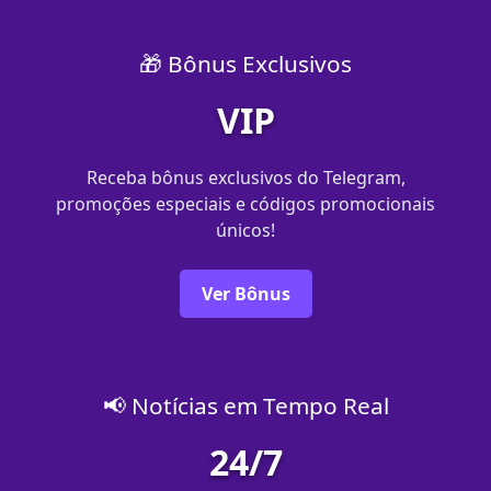
🎁 Bônus Exclusivos
VIP
Receba bônus exclusivos do Telegram,
promoções especiais e códigos promocionais
únicos!
Ver Bônus
📢 Notícias em Tempo Real
24/7