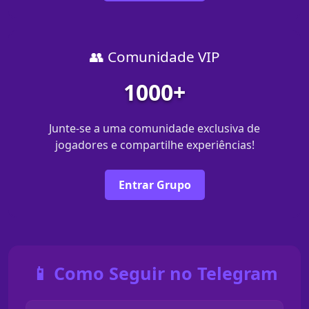
👥 Comunidade VIP
1000+
Junte-se a uma comunidade exclusiva de
jogadores e compartilhe experiências!
Entrar Grupo
📱 Como Seguir no Telegram