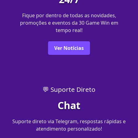
Fique por dentro de todas as novidades,
promoções e eventos da 30 Game Win em
tempo real!
Ver Notícias
💬 Suporte Direto
Chat
Suporte direto via Telegram, respostas rápidas e
atendimento personalizado!