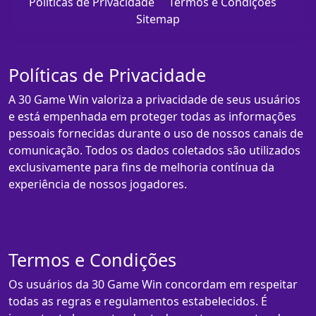
Políticas de Privacidade
Termos e Condições
Sitemap
Políticas de Privacidade
A 30 Game Win valoriza a privacidade de seus usuários
e está empenhada em proteger todas as informações
pessoais fornecidas durante o uso de nossos canais de
comunicação. Todos os dados coletados são utilizados
exclusivamente para fins de melhoria contínua da
experiência de nossos jogadores.
Termos e Condições
Os usuários da 30 Game Win concordam em respeitar
todas as regras e regulamentos estabelecidos. É