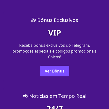
🎁 Bônus Exclusivos
VIP
Receba bônus exclusivos do Telegram,
promoções especiais e códigos promocionais
únicos!
Ver Bônus
📢 Notícias em Tempo Real
24/7