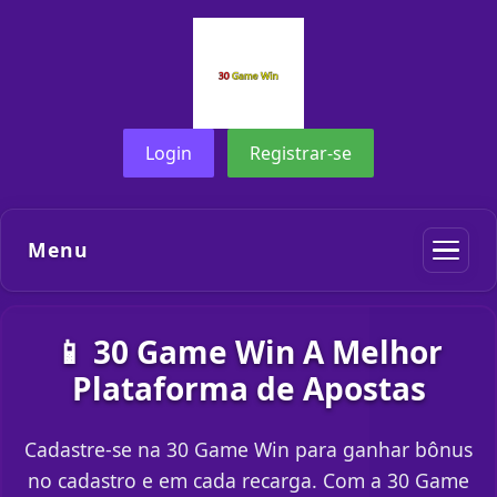
Login
Registrar-se
Menu
📱 30 Game Win A Melhor
Plataforma de Apostas
Cadastre-se na 30 Game Win para ganhar bônus
no cadastro e em cada recarga. Com a 30 Game