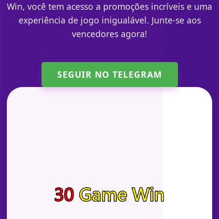
Win, você tem acesso a promoções incríveis e uma
experiência de jogo inigualável. Junte-se aos
vencedores agora!
SEGUIR NO TELEGRAM