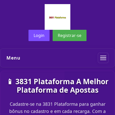
Login
Registrar-se
Menu
📱 3831 Plataforma A Melhor
Plataforma de Apostas
Cadastre-se na 3831 Plataforma para ganhar
bônus no cadastro e em cada recarga. Com a