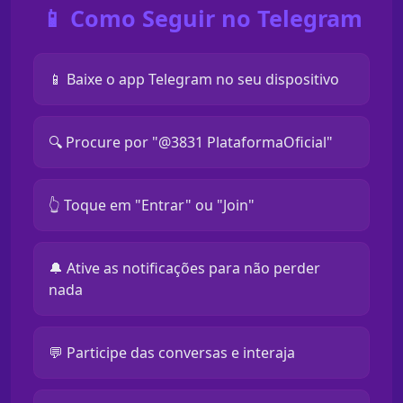
📱 Como Seguir no Telegram
📱 Baixe o app Telegram no seu dispositivo
🔍 Procure por "@3831 PlataformaOficial"
👆 Toque em "Entrar" ou "Join"
🔔 Ative as notificações para não perder
nada
💬 Participe das conversas e interaja