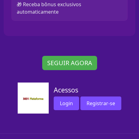
🎁 Receba bônus exclusivos
automaticamente
SEGUIR AGORA
Acessos
Login
Registrar-se