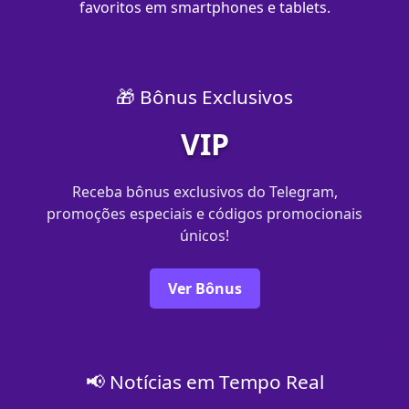
favoritos em smartphones e tablets.
🎁 Bônus Exclusivos
VIP
Receba bônus exclusivos do Telegram,
promoções especiais e códigos promocionais
únicos!
Ver Bônus
📢 Notícias em Tempo Real