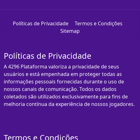
Políticas de Privacidade
Termos e Condições
Sitemap
Políticas de Privacidade
A 4296 Plataforma valoriza a privacidade de seus
usuários e está empenhada em proteger todas as
informações pessoais fornecidas durante o uso de
nossos canais de comunicação. Todos os dados
coletados são utilizados exclusivamente para fins de
melhoria contínua da experiência de nossos jogadores.
Termos e Condições