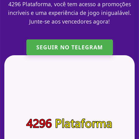
4296 Plataforma, você tem acesso a promoções
incríveis e uma experiência de jogo inigualável.
Junte-se aos vencedores agora!
SEGUIR NO TELEGRAM