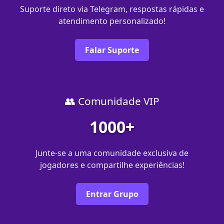
Suporte direto via Telegram, respostas rápidas e
atendimento personalizado!
Falar Suporte
👥 Comunidade VIP
1000+
Junte-se a uma comunidade exclusiva de
jogadores e compartilhe experiências!
Entrar Grupo