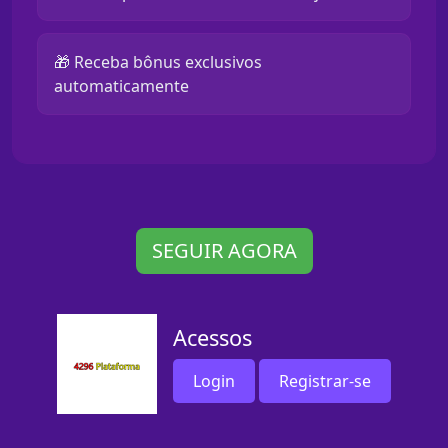
🎁 Receba bônus exclusivos
automaticamente
SEGUIR AGORA
Acessos
Login
Registrar-se