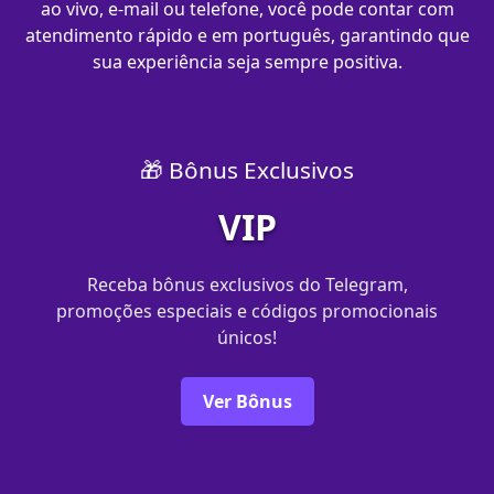
ao vivo, e-mail ou telefone, você pode contar com
atendimento rápido e em português, garantindo que
sua experiência seja sempre positiva.
🎁 Bônus Exclusivos
VIP
Receba bônus exclusivos do Telegram,
promoções especiais e códigos promocionais
únicos!
Ver Bônus