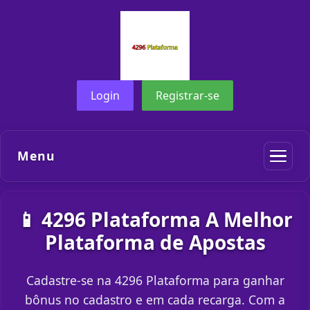
Login
Registrar-se
Menu
📱 4296 Plataforma A Melhor
Plataforma de Apostas
Cadastre-se na 4296 Plataforma para ganhar
bônus no cadastro e em cada recarga. Com a