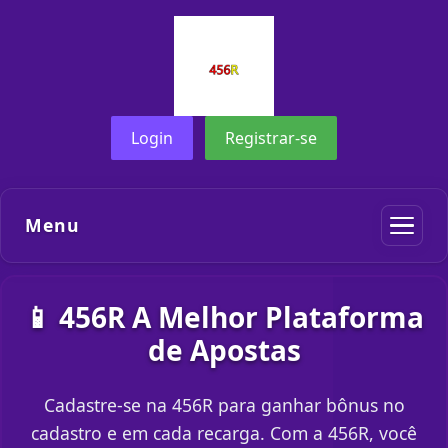
Login
Registrar-se
Menu
📱 456R A Melhor Plataforma
de Apostas
Cadastre-se na 456R para ganhar bônus no
cadastro e em cada recarga. Com a 456R, você