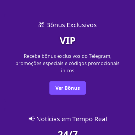
🎁 Bônus Exclusivos
VIP
Receba bônus exclusivos do Telegram,
promoções especiais e códigos promocionais
únicos!
Ver Bônus
📢 Notícias em Tempo Real
24/7