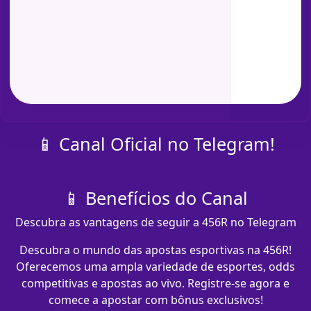
📱 Canal Oficial no Telegram!
📱 Benefícios do Canal
Descubra as vantagens de seguir a 456R no Telegram
Descubra o mundo das apostas esportivas na 456R!
Oferecemos uma ampla variedade de esportes, odds
competitivas e apostas ao vivo. Registre-se agora e
comece a apostar com bônus exclusivos!