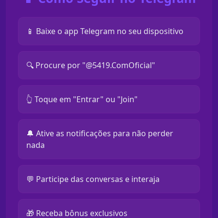
📱 Baixe o app Telegram no seu dispositivo
🔍 Procure por "@5419.ComOficial"
👆 Toque em "Entrar" ou "Join"
🔔 Ative as notificações para não perder
nada
💬 Participe das conversas e interaja
🎁 Receba bônus exclusivos