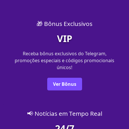
🎁 Bônus Exclusivos
VIP
Receba bônus exclusivos do Telegram,
promoções especiais e códigos promocionais
únicos!
Ver Bônus
📢 Notícias em Tempo Real
24/7