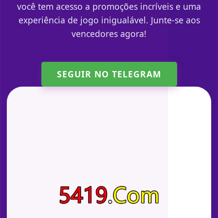
você tem acesso a promoções incríveis e uma
experiência de jogo inigualável. Junte-se aos
vencedores agora!
SEGUIR NO TELEGRAM