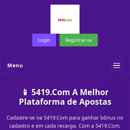
Login
Registrar-se
Menu
📱 5419.Com A Melhor
Plataforma de Apostas
Cadastre-se na 5419.Com para ganhar bônus no
cadastro e em cada recarga. Com a 5419.Com,