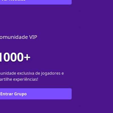
Comunidade VIP
1000+
unidade exclusiva de jogadores e
rtilhe experiências!
Entrar Grupo