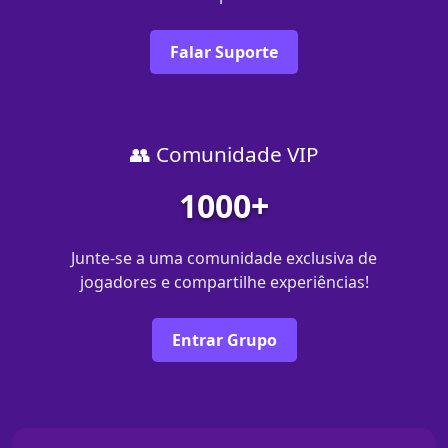
Falar Suporte
👥 Comunidade VIP
1000+
Junte-se a uma comunidade exclusiva de
jogadores e compartilhe experiências!
Entrar Grupo