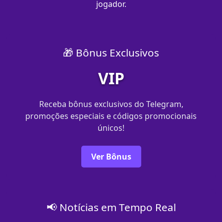
jogador.
🎁 Bônus Exclusivos
VIP
Receba bônus exclusivos do Telegram,
promoções especiais e códigos promocionais
únicos!
Ver Bônus
📢 Notícias em Tempo Real