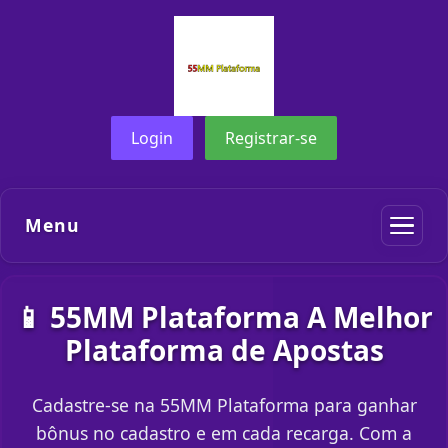
Login
Registrar-se
Menu
📱 55MM Plataforma A Melhor
Plataforma de Apostas
Cadastre-se na 55MM Plataforma para ganhar
bônus no cadastro e em cada recarga. Com a