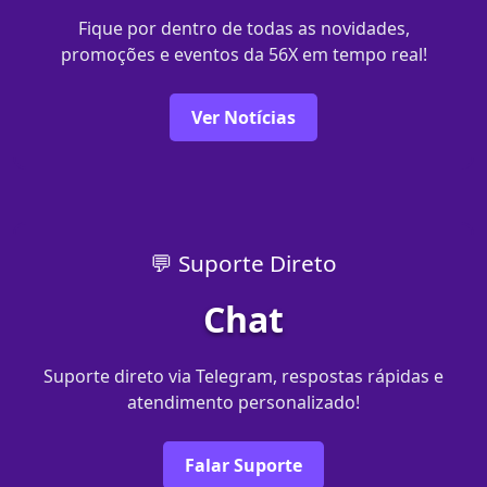
Fique por dentro de todas as novidades,
promoções e eventos da 56X em tempo real!
Ver Notícias
💬 Suporte Direto
Chat
Suporte direto via Telegram, respostas rápidas e
atendimento personalizado!
Falar Suporte