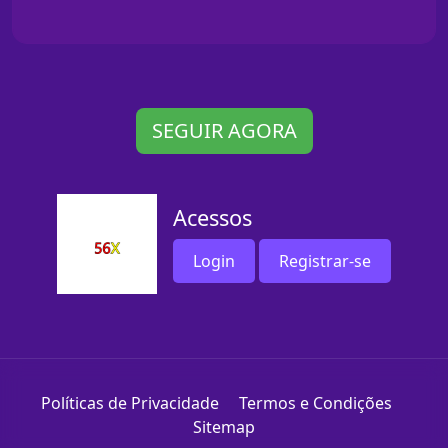
SEGUIR AGORA
Acessos
Login
Registrar-se
Políticas de Privacidade
Termos e Condições
Sitemap