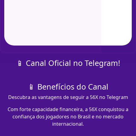
📱 Canal Oficial no Telegram!
📱 Benefícios do Canal
Descubra as vantagens de seguir a 56X no Telegram
Com forte capacidade financeira, a 56X conquistou a
confiança dos jogadores no Brasil e no mercado
internacional.