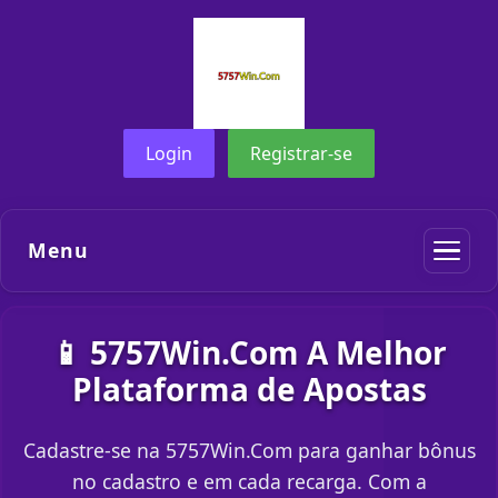
Login
Registrar-se
Menu
📱 5757Win.Com A Melhor
Plataforma de Apostas
Cadastre-se na 5757Win.Com para ganhar bônus
no cadastro e em cada recarga. Com a