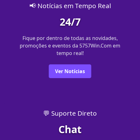
📢 Notícias em Tempo Real
24/7
Fique por dentro de todas as novidades,
promoções e eventos da 5757Win.Com em
tempo real!
Ver Notícias
💬 Suporte Direto
Chat