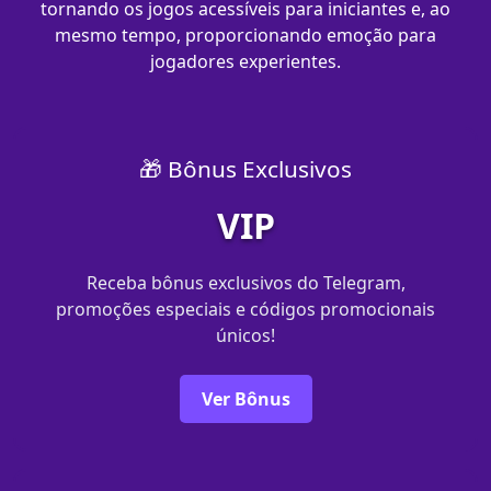
tornando os jogos acessíveis para iniciantes e, ao
mesmo tempo, proporcionando emoção para
jogadores experientes.
🎁 Bônus Exclusivos
VIP
Receba bônus exclusivos do Telegram,
promoções especiais e códigos promocionais
únicos!
Ver Bônus