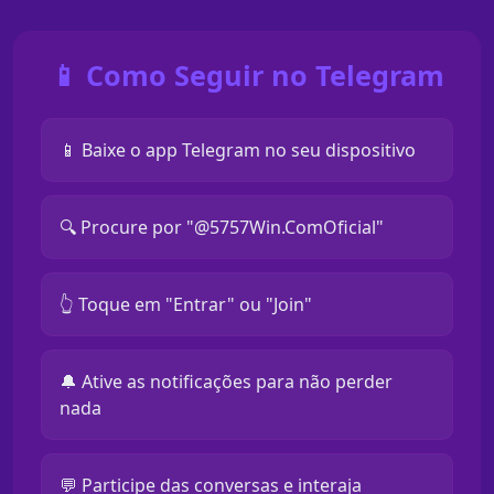
📱 Como Seguir no Telegram
📱 Baixe o app Telegram no seu dispositivo
🔍 Procure por "@5757Win.ComOficial"
👆 Toque em "Entrar" ou "Join"
🔔 Ative as notificações para não perder
nada
💬 Participe das conversas e interaja