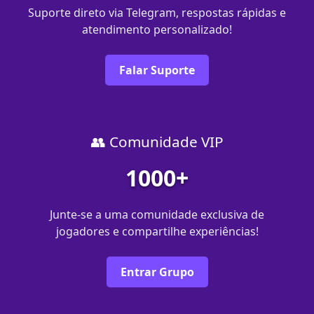
Suporte direto via Telegram, respostas rápidas e
atendimento personalizado!
Falar Suporte
👥 Comunidade VIP
1000+
Junte-se a uma comunidade exclusiva de
jogadores e compartilhe experiências!
Entrar Grupo