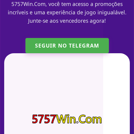
5757Win.Com, você tem acesso a promoções
incríveis e uma experiência de jogo inigualável.
Junte-se aos vencedores agora!
SEGUIR NO TELEGRAM