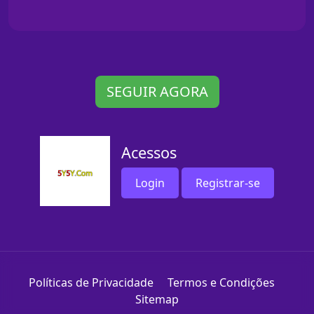
SEGUIR AGORA
Acessos
Login
Registrar-se
Políticas de Privacidade
Termos e Condições
Sitemap