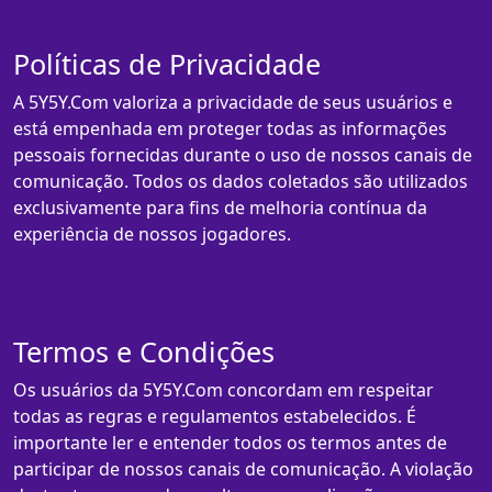
Políticas de Privacidade
A 5Y5Y.Com valoriza a privacidade de seus usuários e
está empenhada em proteger todas as informações
pessoais fornecidas durante o uso de nossos canais de
comunicação. Todos os dados coletados são utilizados
exclusivamente para fins de melhoria contínua da
experiência de nossos jogadores.
Termos e Condições
Os usuários da 5Y5Y.Com concordam em respeitar
todas as regras e regulamentos estabelecidos. É
importante ler e entender todos os termos antes de
participar de nossos canais de comunicação. A violação