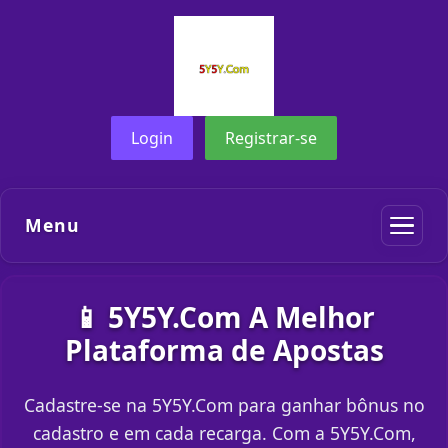
Login
Registrar-se
Menu
📱 5Y5Y.Com A Melhor
Plataforma de Apostas
Cadastre-se na 5Y5Y.Com para ganhar bônus no
cadastro e em cada recarga. Com a 5Y5Y.Com,