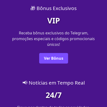
🎁 Bônus Exclusivos
VIP
Receba bônus exclusivos do Telegram,
promoções especiais e códigos promocionais
únicos!
Ver Bônus
📢 Notícias em Tempo Real
24/7