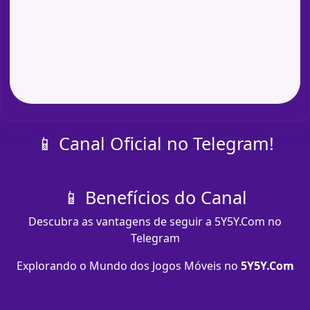
📱 Canal Oficial no Telegram!
📱 Benefícios do Canal
Descubra as vantagens de seguir a 5Y5Y.Com no
Telegram
Explorando o Mundo dos Jogos Móveis no
5Y5Y.Com