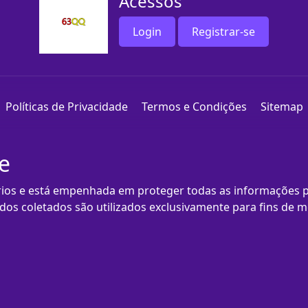
Acessos
Login
Registrar-se
Políticas de Privacidade
Termos e Condições
Sitemap
de
ários e está empenhada em proteger todas as informações p
os coletados são utilizados exclusivamente para fins de m