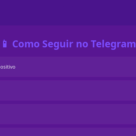
📱 Como Seguir no Telegram
ositivo