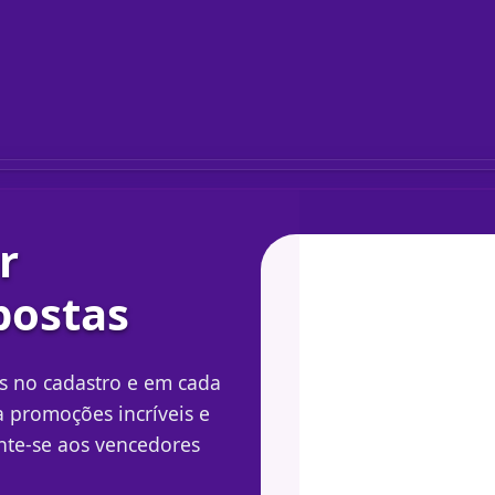
r
postas
s no cadastro e em cada
 promoções incríveis e
unte-se aos vencedores