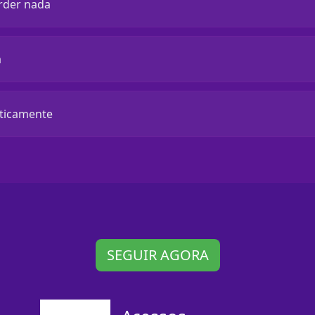
erder nada
a
aticamente
SEGUIR AGORA