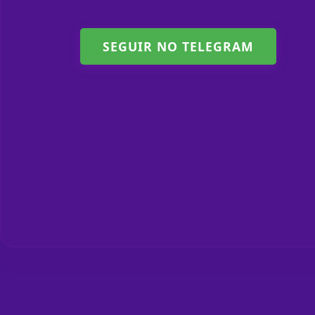
SEGUIR NO TELEGRAM