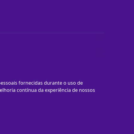
essoais fornecidas durante o uso de
elhoria contínua da experiência de nossos