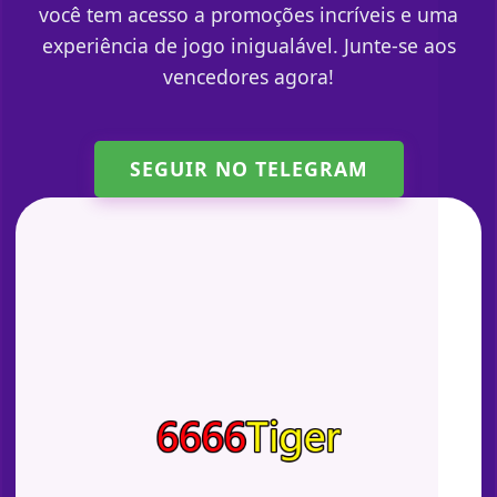
você tem acesso a promoções incríveis e uma
experiência de jogo inigualável. Junte-se aos
vencedores agora!
SEGUIR NO TELEGRAM