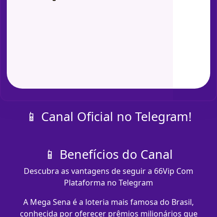
📱 Canal Oficial no Telegram!
📱 Benefícios do Canal
Descubra as vantagens de seguir a 66Vip Com
Plataforma no Telegram
A Mega Sena é a loteria mais famosa do Brasil,
conhecida por oferecer prêmios milionários que