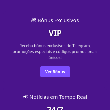
🎁 Bônus Exclusivos
VIP
Receba bônus exclusivos do Telegram,
promoções especiais e códigos promocionais
únicos!
Ver Bônus
📢 Notícias em Tempo Real
24/7