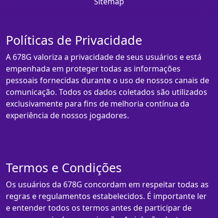
Sitemap
Políticas de Privacidade
A 678G valoriza a privacidade de seus usuários e está
empenhada em proteger todas as informações
pessoais fornecidas durante o uso de nossos canais de
comunicação. Todos os dados coletados são utilizados
exclusivamente para fins de melhoria contínua da
experiência de nossos jogadores.
Termos e Condições
Os usuários da 678G concordam em respeitar todas as
regras e regulamentos estabelecidos. É importante ler
e entender todos os termos antes de participar de