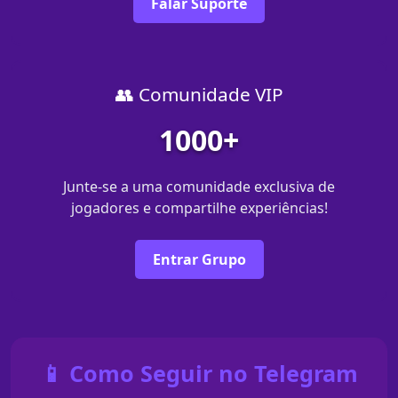
Falar Suporte
👥 Comunidade VIP
1000+
Junte-se a uma comunidade exclusiva de
jogadores e compartilhe experiências!
Entrar Grupo
📱 Como Seguir no Telegram