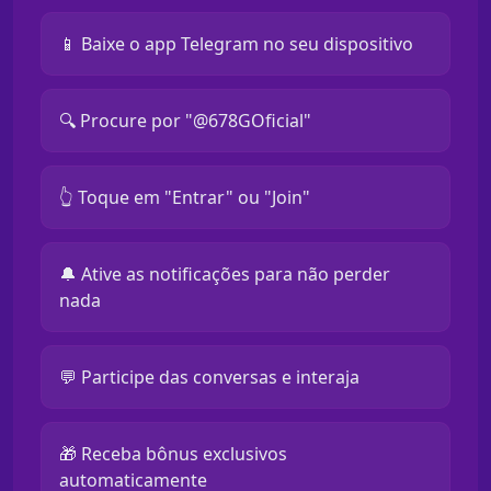
📱 Baixe o app Telegram no seu dispositivo
🔍 Procure por "@678GOficial"
👆 Toque em "Entrar" ou "Join"
🔔 Ative as notificações para não perder
nada
💬 Participe das conversas e interaja
🎁 Receba bônus exclusivos
automaticamente