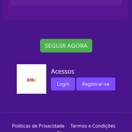
SEGUIR AGORA
Acessos
Login
Registrar-se
Políticas de Privacidade
Termos e Condições