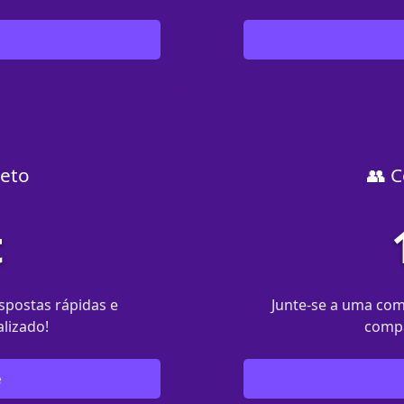
reto
👥 
t
espostas rápidas e
Junte-se a uma com
lizado!
compa
e