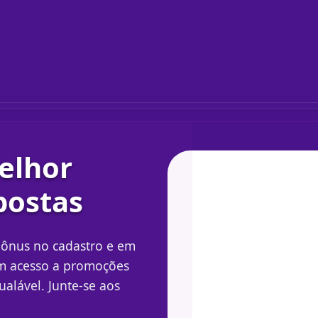
elhor
postas
bônus no cadastro e em
em acesso a promoções
ualável. Junte-se aos