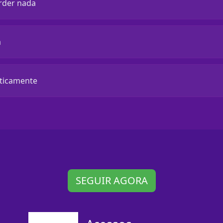
erder nada
a
aticamente
SEGUIR AGORA