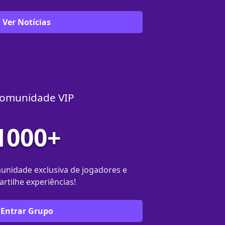
Ver Notícias
Comunidade VIP
1000+
unidade exclusiva de jogadores e
rtilhe experiências!
Entrar Grupo