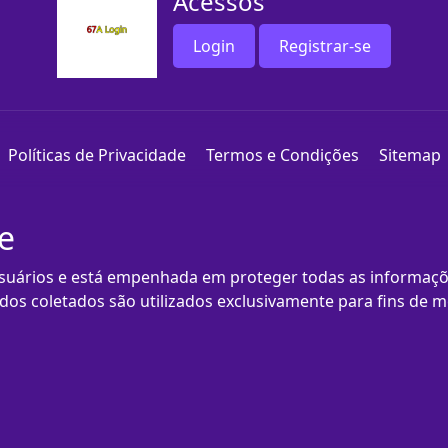
Acessos
Login
Registrar-se
Políticas de Privacidade
Termos e Condições
Sitemap
de
 usuários e está empenhada em proteger todas as informaçõ
os coletados são utilizados exclusivamente para fins de m