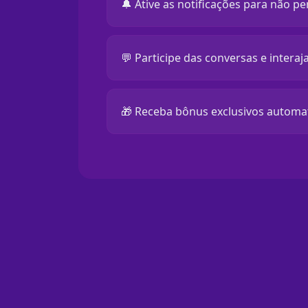
🔔 Ative as notificações para não p
💬 Participe das conversas e interaj
🎁 Receba bônus exclusivos autom