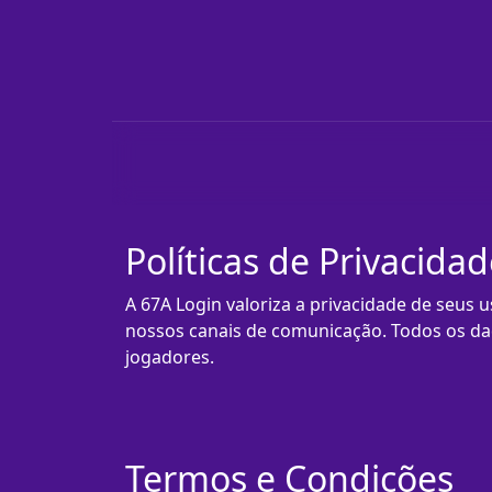
Políticas de Privacida
A 67A Login valoriza a privacidade de seus
nossos canais de comunicação. Todos os dad
jogadores.
Termos e Condições