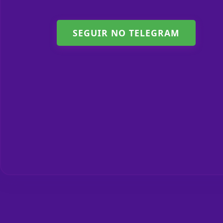
SEGUIR NO TELEGRAM