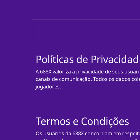
Políticas de Privacida
A 688X valoriza a privacidade de seus usuá
canais de comunicação. Todos os dados cole
jogadores.
Termos e Condições
Os usuários da 688X concordam em respeitar