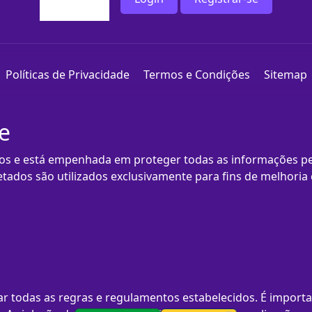
Políticas de Privacidade
Termos e Condições
Sitemap
de
rios e está empenhada em proteger todas as informações p
tados são utilizados exclusivamente para fins de melhoria
 todas as regras e regulamentos estabelecidos. É importa