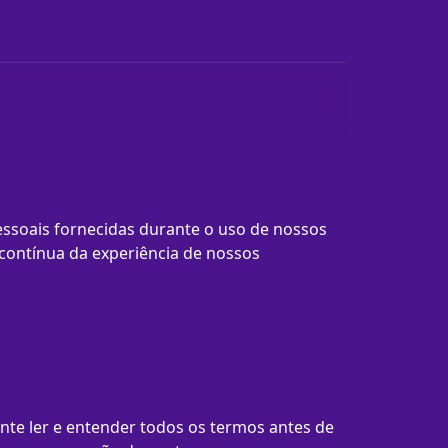
essoais fornecidas durante o uso de nossos
 contínua da experiência de nossos
nte ler e entender todos os termos antes de