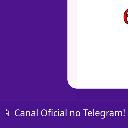
📱 Canal Oficial no Telegram!