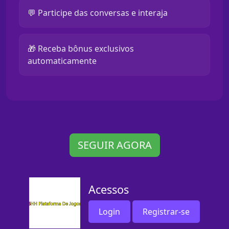
💬 Participe das conversas e interaja
🎁 Receba bônus exclusivos
automaticamente
SEGUIR AGORA
Acessos
Login
Registrar-se