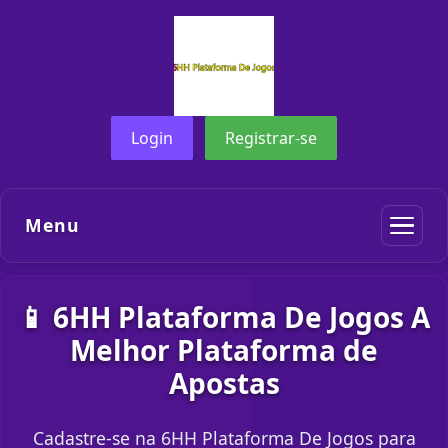
Login
Registrar-se
Menu
📱 6HH Plataforma De Jogos A
Melhor Plataforma de
Apostas
Cadastre-se na 6HH Plataforma De Jogos para