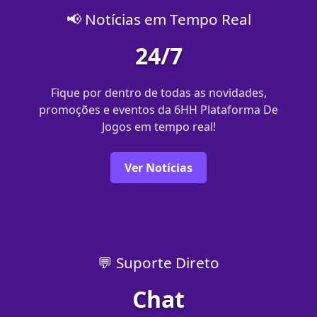
📢 Notícias em Tempo Real
24/7
Fique por dentro de todas as novidades,
promoções e eventos da 6HH Plataforma De
Jogos em tempo real!
Ver Notícias
💬 Suporte Direto
Chat