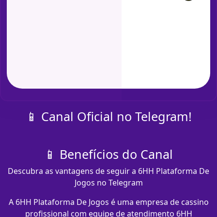
📱 Canal Oficial no Telegram!
📱 Benefícios do Canal
Descubra as vantagens de seguir a 6HH Plataforma De
Jogos no Telegram
A 6HH Plataforma De Jogos é uma empresa de cassino
profissional com equipe de atendimento 6HH