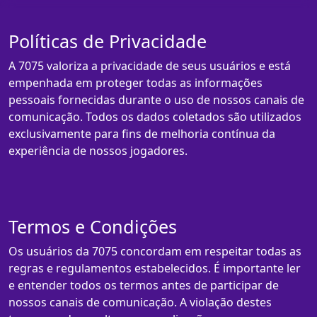
Políticas de Privacidade
A 7075 valoriza a privacidade de seus usuários e está
empenhada em proteger todas as informações
pessoais fornecidas durante o uso de nossos canais de
comunicação. Todos os dados coletados são utilizados
exclusivamente para fins de melhoria contínua da
experiência de nossos jogadores.
Termos e Condições
Os usuários da 7075 concordam em respeitar todas as
regras e regulamentos estabelecidos. É importante ler
e entender todos os termos antes de participar de
nossos canais de comunicação. A violação destes