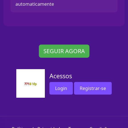
automaticamente
SEGUIR AGORA
Acessos
Login
Registrar-se