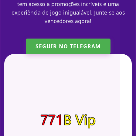
tem acesso a promoções incríveis e uma
experiência de jogo inigualável. Junte-se aos
vencedores agora!
SEGUIR NO TELEGRAM