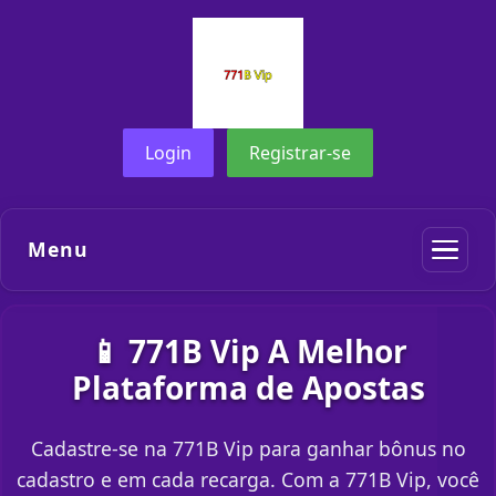
Login
Registrar-se
Menu
📱 771B Vip A Melhor
Plataforma de Apostas
Cadastre-se na 771B Vip para ganhar bônus no
cadastro e em cada recarga. Com a 771B Vip, você