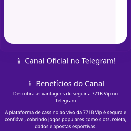
📱 Canal Oficial no Telegram!
📱 Benefícios do Canal
Descubra as vantagens de seguir a 771B Vip no
Telegram
A plataforma de cassino ao vivo da 771B Vip é segura e
confiável, cobrindo jogos populares como slots, roleta,
dados e apostas esportivas.