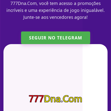
777Dna.Com, você tem acesso a promoções
incríveis e uma experiência de jogo inigualável.
Junte-se aos vencedores agora!
SEGUIR NO TELEGRAM