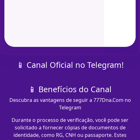
📱 Canal Oficial no Telegram!
📱 Benefícios do Canal
Descubra as vantagens de seguir a 777Dna.Com no
Telegram
Durante o processo de verificação, você pode ser
solicitado a fornecer cópias de documentos de
identidade, como RG, CNH ou passaporte. Estes