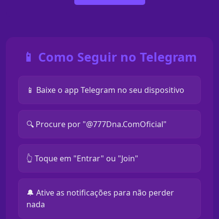
📱 Como Seguir no Telegram
📱 Baixe o app Telegram no seu dispositivo
🔍 Procure por "@777Dna.ComOficial"
👆 Toque em "Entrar" ou "Join"
🔔 Ative as notificações para não perder
nada