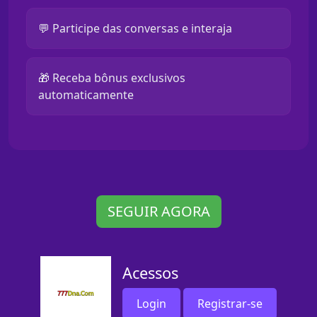
💬 Participe das conversas e interaja
🎁 Receba bônus exclusivos
automaticamente
SEGUIR AGORA
Acessos
Login
Registrar-se