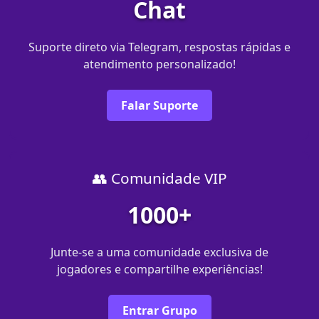
Chat
Suporte direto via Telegram, respostas rápidas e
atendimento personalizado!
Falar Suporte
👥 Comunidade VIP
1000+
Junte-se a uma comunidade exclusiva de
jogadores e compartilhe experiências!
Entrar Grupo