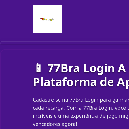
📱 77Bra Login A
Plataforma de A
Cadastre-se na 77Bra Login para ganha
cada recarga. Com a 77Bra Login, você
incríveis e uma experiência de jogo inig
vencedores agora!