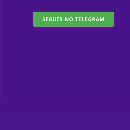
SEGUIR NO TELEGRAM