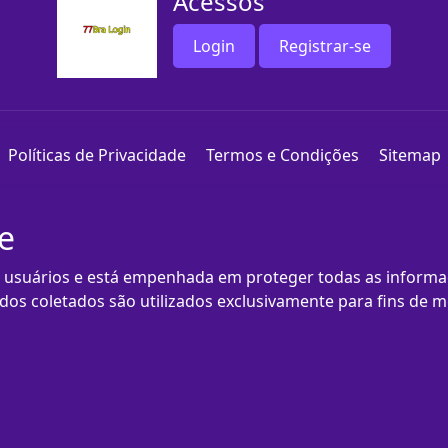
Acessos
Login
Registrar-se
Políticas de Privacidade
Termos e Condições
Sitemap
de
us usuários e está empenhada em proteger todas as informa
os coletados são utilizados exclusivamente para fins de m