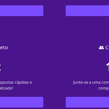
reto
👥 
t
espostas rápidas e
Junte-se a uma com
lizado!
compa
e