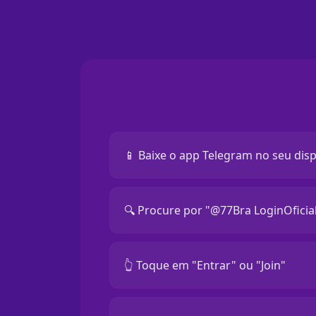
📱 Baixe o app Telegram no seu disp
🔍 Procure por "@77Bra LoginOficia
👆 Toque em "Entrar" ou "Join"