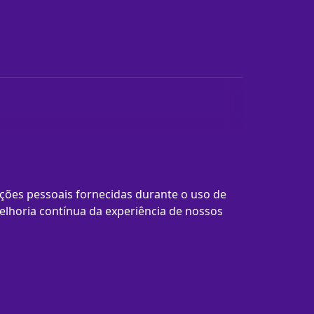
ções pessoais fornecidas durante o uso de
elhoria contínua da experiência de nossos