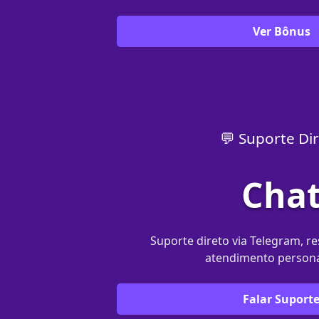
Ver Bônus
💬 Suporte Di
Cha
Suporte direto via Telegram, r
atendimento persona
Falar Suport