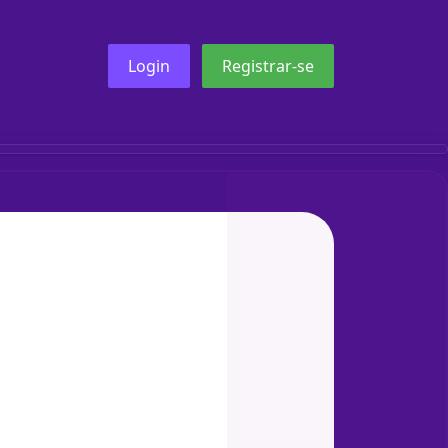
Login
Registrar-se