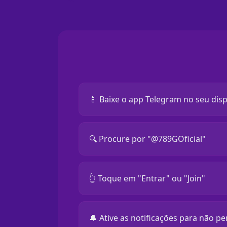
📱 Baixe o app Telegram no seu disp
🔍 Procure por "@789GOficial"
👆 Toque em "Entrar" ou "Join"
🔔 Ative as notificações para não p