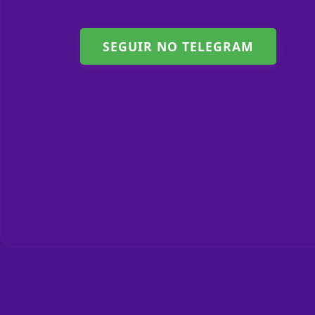
SEGUIR NO TELEGRAM