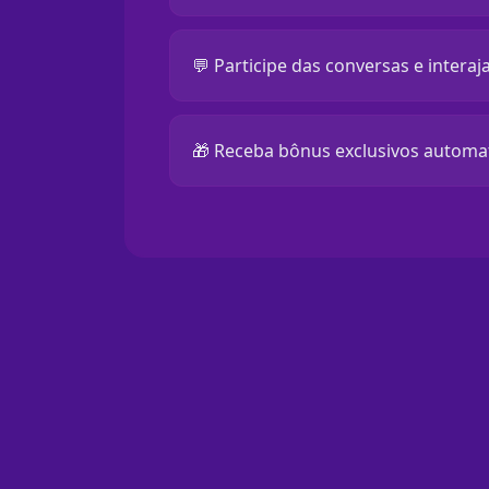
💬 Participe das conversas e interaj
🎁 Receba bônus exclusivos autom