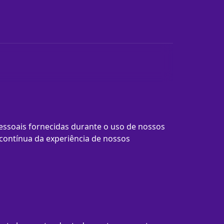
essoais fornecidas durante o uso de nossos
 contínua da experiência de nossos