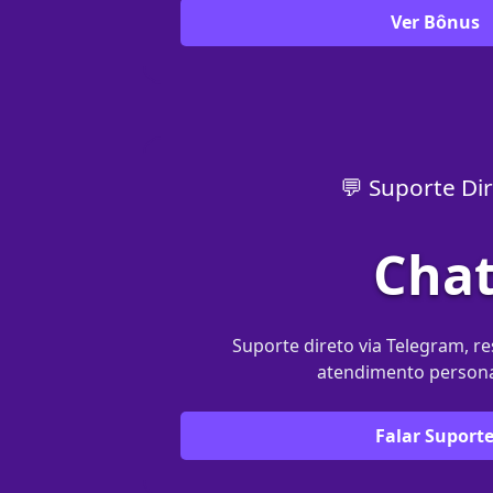
Ver Bônus
💬 Suporte Di
Cha
Suporte direto via Telegram, r
atendimento persona
Falar Suport