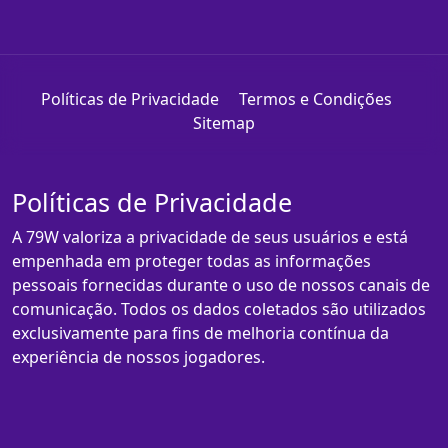
Políticas de Privacidade
Termos e Condições
Sitemap
Políticas de Privacidade
A 79W valoriza a privacidade de seus usuários e está
empenhada em proteger todas as informações
pessoais fornecidas durante o uso de nossos canais de
comunicação. Todos os dados coletados são utilizados
exclusivamente para fins de melhoria contínua da
experiência de nossos jogadores.