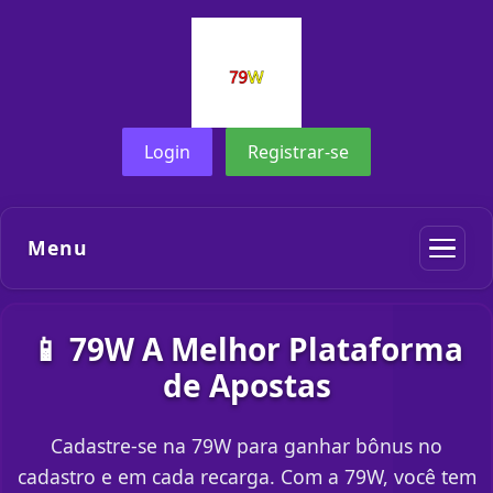
Login
Registrar-se
Menu
📱 79W A Melhor Plataforma
de Apostas
Cadastre-se na 79W para ganhar bônus no
cadastro e em cada recarga. Com a 79W, você tem