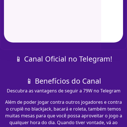
📱 Canal Oficial no Telegram!
📱 Benefícios do Canal
Descubra as vantagens de seguir a 79W no Telegram
Além de poder jogar contra outros jogadores e contra
o crupiê no blackjack, bacará e roleta, também temos
muitas mesas para que você possa aproveitar o jogo a
qualquer hora do dia. Quando tiver vontade, vá ao