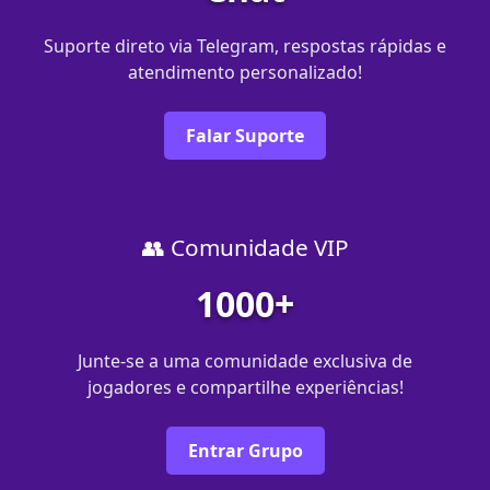
Suporte direto via Telegram, respostas rápidas e
atendimento personalizado!
Falar Suporte
👥 Comunidade VIP
1000+
Junte-se a uma comunidade exclusiva de
jogadores e compartilhe experiências!
Entrar Grupo