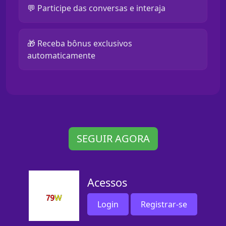
💬 Participe das conversas e interaja
🎁 Receba bônus exclusivos
automaticamente
SEGUIR AGORA
Acessos
Login
Registrar-se