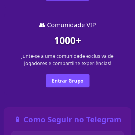
👥 Comunidade VIP
1000+
Junte-se a uma comunidade exclusiva de
jogadores e compartilhe experiências!
Entrar Grupo
📱 Como Seguir no Telegram